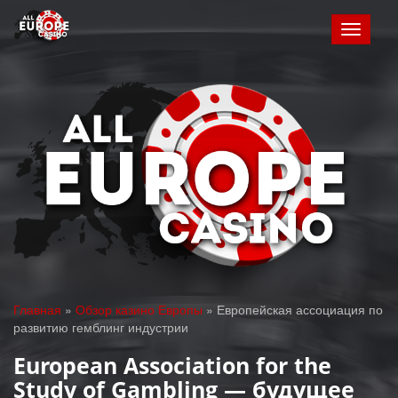
Toggle
navigat
Главная
»
Обзор казино Европы
»
Европейская ассоциация по
развитию гемблинг индустрии
European Association for the
Study of Gambling — будущее