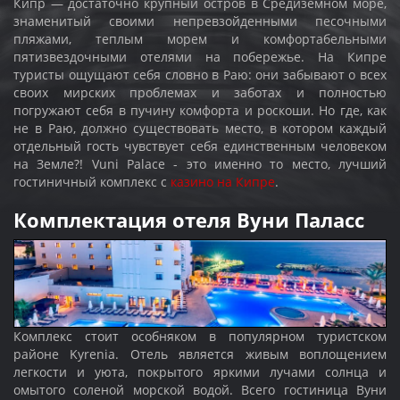
Кипр — достаточно крупный остров в Средиземном море,
знаменитый своими непревзойденными песочными
пляжами, теплым морем и комфортабельными
пятизвездочными отелями на побережье. На Кипре
туристы ощущают себя словно в Раю: они забывают о всех
своих мирских проблемах и заботах и полностью
погружают себя в пучину комфорта и роскоши. Но где, как
не в Раю, должно существовать место, в котором каждый
отдельный гость чувствует себя единственным человеком
на Земле?! Vuni Palace - это именно то место, лучший
гостиничный комплекс с
казино на Кипре
.
Комплектация отеля Вуни Паласс
Комплекс стоит особняком в популярном туристском
районе Kyrenia. Отель является живым воплощением
легкости и уюта, покрытого яркими лучами солнца и
омытого соленой морской водой. Всего гостиница Вуни