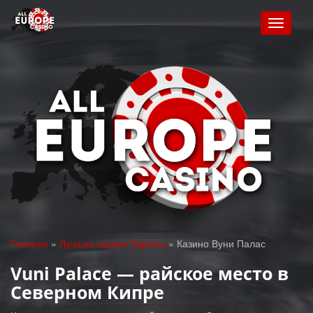
Toggle
navigat
Главная
»
Лучшие казино Европы
»
Казино Вуни Палас
Vuni Palace — райское место в
Северном Кипре