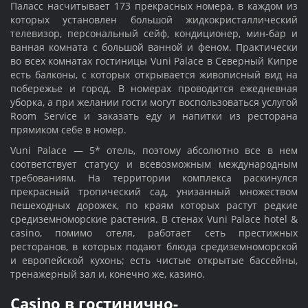
Паласс насчитывает 173 прекрасных номера, в каждом из
которых установлен большой жидкокристаллический
телевизор, персональный сейф, кондиционер, мин-бар и
ванная комната с большой ванной и феном. Практически
во всех комнатах гостиницы Vuni Palace в Северный Кипре
есть балконы, с которых открывается живописный вид на
побережье и город. В номерах проводится ежедневная
уборка, а при желании гости могут воспользоваться услугой
Room Service и заказать еду и напитки из ресторана
прямиком себе в номер.
Vuni Palace — 5* отель, поэтому абсолютно все в нем
соответствует статусу и всевозможным международным
требованиям. На территории комплекса раскинулся
прекрасный тропический сад, унизанный множеством
пешеходных дорожек, по краям которых растут редкие
средиземноморские растения. В стенах Vuni Palace hotel &
casino, помимо отеля, работает сеть престижных
ресторанов, в которых подают блюда средиземноморской
и европейской кухонь; есть чистые открытые бассейны,
тренажерный зал и, конечно же, казино.
Casino в гостинично-