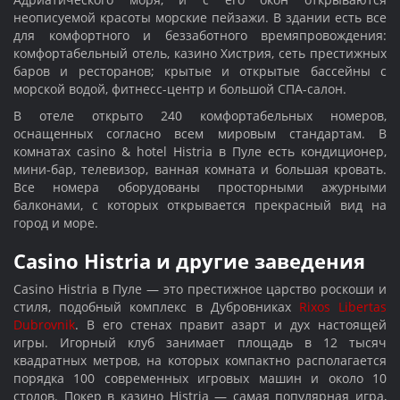
неописуемой красоты морские пейзажи. В здании есть все
для комфортного и беззаботного времяпровождения:
комфортабельный отель, казино Хистрия, сеть престижных
баров и ресторанов; крытые и открытые бассейны с
морской водой, фитнесс-центр и большой СПА-салон.
В отеле открыто 240 комфортабельных номеров,
оснащенных согласно всем мировым стандартам. В
комнатах casino & hotel Histria в Пуле есть кондиционер,
мини-бар, телевизор, ванная комната и большая кровать.
Все номера оборудованы просторными ажурными
балконами, с которых открывается прекрасный вид на
город и море.
Сasino Histria и другие заведения
Сasino Histria в Пуле — это престижное царство роскоши и
стиля, подобный комплекс в Дубровниках
Rixos Libertas
Dubrovnik
. В его стенах правит азарт и дух настоящей
игры. Игорный клуб занимает площадь в 12 тысяч
квадратных метров, на которых компактно располагается
порядка 100 современных игровых машин и около 10
столов. Покер в казино Histria — самая популярная игра,