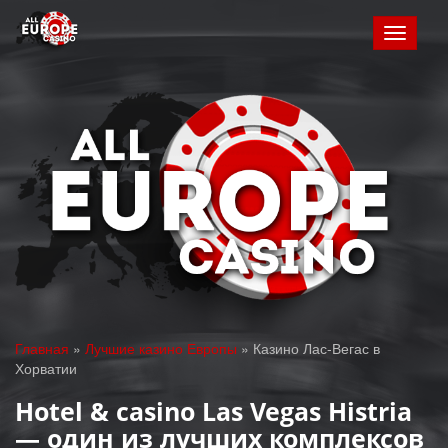
Toggle
navigat
Главная
»
Лучшие казино Европы
»
Казино Лас-Вегас в
Хорватии
Hotel & casino Las Vegas Histria
— один из лучших комплексов