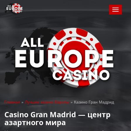
Toggle
navigat
Главная
»
Лучшие казино Европы
»
Казино Гран Мадрид
Casino Gran Madrid — центр
азартного мира