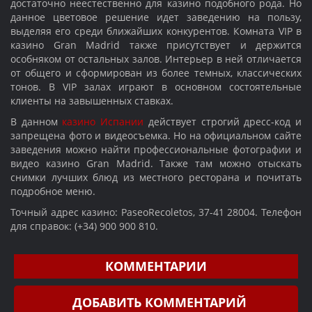
достаточно неестественно для казино подобного рода. Но
данное цветовое решение идет заведению на пользу,
выделяя его среди ближайших конкурентов. Комната VIP в
казино Gran Madrid также присутствует и держится
особняком от остальных залов. Интерьер в ней отличается
от общего и сформирован из более темных, классических
тонов. В VIP залах играют в основном состоятельные
клиенты на завышенных ставках.
В данном
казино Испании
действует строгий дресс-код и
запрещена фото и видеосъемка. Но на официальном сайте
заведения можно найти профессиональные фотографии и
видео казино Gran Madrid. Также там можно отыскать
снимки лучших блюд из местного ресторана и почитать
подробное меню.
Точный адрес казино: PaseoRecoletos, 37-41 28004. Телефон
для справок: (+34) 900 900 810.
КОММЕНТАРИИ
ДОБАВИТЬ КОММЕНТАРИЙ